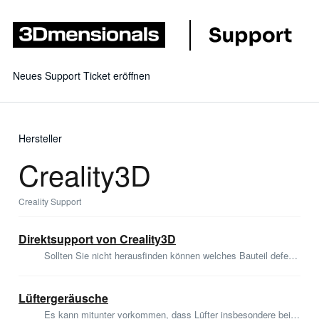
Neues Support Ticket eröffnen
Hersteller
Creality3D
Creality Support
Direktsupport von Creality3D
Sollten Sie nicht herausfinden können welches Bauteil defekt ist steht Ihnen Creality3D mit Rat und Tat zur Seite. Sie erreichen Creality3D unter der fo...
Lüftergeräusche
Es kann mitunter vorkommen, dass Lüfter insbesondere bei langer Standzeit oder ausgiebiger Benutzung Öl verlieren oder dieses in Teilen diffundiert. Resulta...