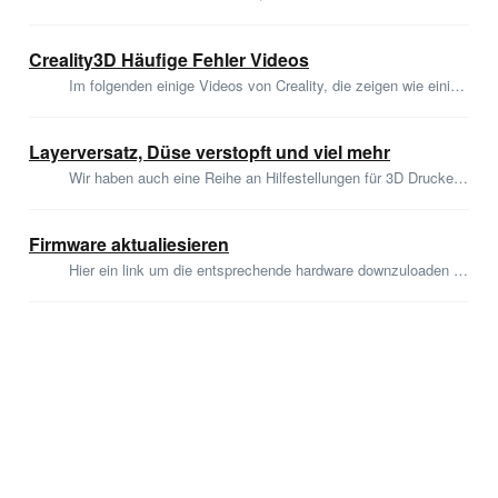
Creality3D Häufige Fehler Videos
Im folgenden einige Videos von Creality, die zeigen wie einige Probleme behoben werden können. Das ist aber nur die Spitze des Eisbergs. Auf Youtube und and...
Layerversatz, Düse verstopft und viel mehr
Wir haben auch eine Reihe an Hilfestellungen für 3D Drucker, die wir ganz Herstellerunabhängig gestaltet haben. Sehen Sie im Bereich Herstellerunabhängige H...
Firmware aktualiesieren
Hier ein link um die entsprechende hardware downzuloaden https://www.creality.com/pages/download-cr-x-pro