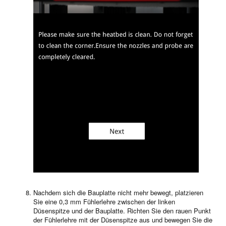
Nachdem sich die Bauplatte nicht mehr bewegt, platzieren
Sie eine 0,3 mm Fühlerlehre zwischen der linken
Düsenspitze und der Bauplatte. Richten Sie den rauen Punkt
der Fühlerlehre mit der Düsenspitze aus und bewegen Sie die